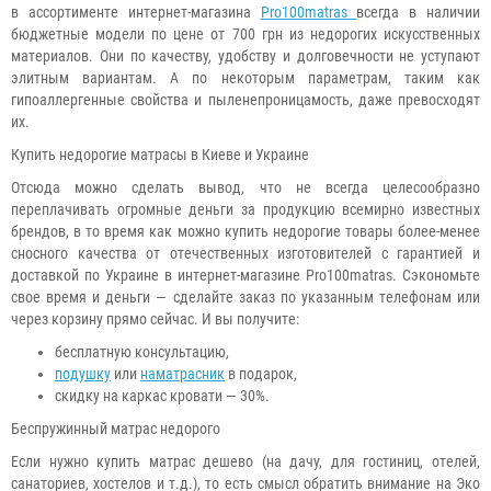
в ассортименте интернет-магазина
Pro100matras
всегда в наличии
бюджетные модели по цене от 700 грн из недорогих искусственных
материалов. Они по качеству, удобству и долговечности не уступают
элитным вариантам. А по некоторым параметрам, таким как
гипоаллергенные свойства и пыленепроницамость, даже превосходят
их.
Купить недорогие матрасы в Киеве и Украине
Отсюда можно сделать вывод, что не всегда целесообразно
переплачивать огромные деньги за продукцию всемирно известных
брендов, в то время как можно купить недорогие товары более-менее
сносного качества от отечественных изготовителей с гарантией и
доставкой по Украине в интернет-магазине Pro100matras. Сэкономьте
свое время и деньги — сделайте заказ по указанным телефонам или
через корзину прямо сейчас. И вы получите:
бесплатную консультацию,
подушку
или
наматрасник
в подарок,
скидку на каркас кровати — 30%.
Беспружинный матрас недорого
Если нужно купить матрас дешево (на дачу, для гостиниц, отелей,
санаториев, хостелов и т.д.), то есть смысл обратить внимание на Эко