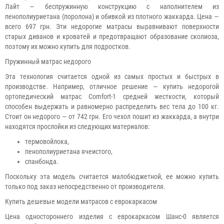
Лайт — беспружинную конструкцию с наполнителем из
пенополиуриетана (поролона) и обивкой из плотного жаккарда. Цена —
всего 697 грн. Эти недорогие матрасы выравнивают поверхности
старых диванов и кроватей и предотвращают образование сколиоза,
поэтому их можно купить для подростков.
Пружинный матрас недорого
Эта технология считается одной из самых простых и быстрых в
производстве. Например, отличное решение — купить недорогой
ортопедический матрас Comfort-1 средней жесткости, который
способен выдержать и равномерно распределить вес тела до 100 кг.
Стоит он недорого — от 742 грн. Его чехол пошит из жаккарда, а внутри
находятся прослойки из следующих материалов:
термовойлока,
пенополиуриетана ячеистого,
спанбонда.
Поскольку эта модель считается малобюджетной, ее можно купить
только под заказ непосредственно от производителя.
Купить дешевые модели матрасов с еврокаркасом
Цена одностороннего изделия с еврокаркасом Шанс-0 является