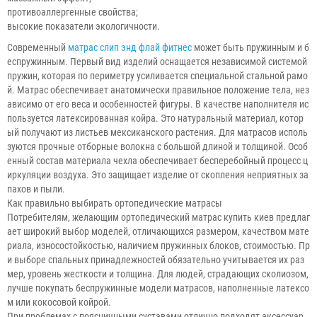
противоаллергенные свойства;
высокие показатели экологичности.
Современный
матрас слип энд флай фитнес
может быть пружинным и б
еспружинным. Первый вид изделий оснащается независимой системой
пружин, которая по периметру усиливается специальной стальной рамо
й. Матрас обеспечивает анатомически правильное положение тела, нез
ависимо от его веса и особенностей фигуры. В качестве наполнителя ис
пользуется латексированная койра. Это натуральный материал, котор
ый получают из листьев мексиканского растения. Для матрасов исполь
зуются прочные отборные волокна с большой длиной и толщиной. Особ
енный состав материала чехла обеспечивает бесперебойный процесс ц
иркуляции воздуха. Это защищает изделие от скопления неприятных за
пахов и пыли.
Как правильно выбирать ортопедические матрасы
Потребителям, желающим ортопедический матрас купить киев предлаг
ает широкий выбор моделей, отличающихся размером, качеством мате
риала, износостойкостью, наличием пружинных блоков, стоимостью. Пр
и выборе спальных принадлежностей обязательно учитывается их раз
мер, уровень жесткости и толщина. Для людей, страдающих сколиозом,
лучше покупать беспружинные модели матрасов, наполненные латексо
м или кокосовой койрой.
При проблемах с поясничными суставами отлично подходят аксессуар