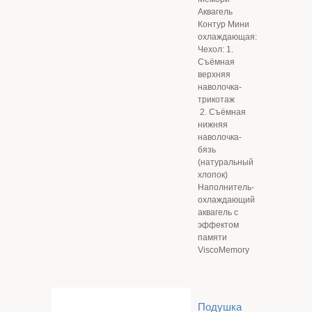
Аквагель
Контур Мини
охлаждающая:
Чехол: 1.
Съёмная
верхняя
наволочка-
трикотаж
2. Съёмная
нижняя
наволочка-
бязь
(натуральный
хлопок)
Наполнитель-
охлаждающий
аквагель с
эффектом
памяти
ViscoMemory
Подушка