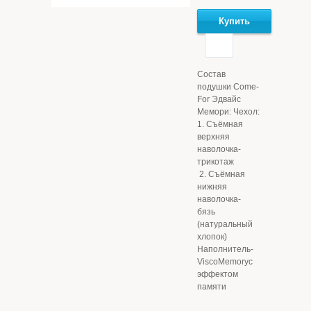
Купить
Состав
подушки Come-
For Эдвайс
Мемори: Чехол:
1. Съёмная
верхняя
наволочка-
трикотаж
2. Съёмная
нижняя
наволочка-
бязь
(натуральный
хлопок)
Наполнитель-
ViscoMemoryс
эффектом
памяти