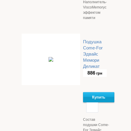
Наполнитель-
ViscoMemoryс
эффектом
памяти
Подушка
Come-For
Эдвайс
Мемори
Деликат
886
грн
Купить
Состав
подушки Come-
For Эдвайс