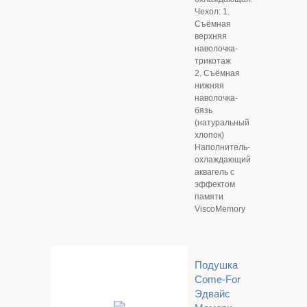
Чехол: 1.
Съёмная
верхняя
наволочка-
трикотаж
2. Съёмная
нижняя
наволочка-
бязь
(натуральный
хлопок)
Наполнитель-
охлаждающий
аквагель с
эффектом
памяти
ViscoMemory
Подушка
Come-For
Эдвайс