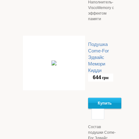
Наполнитель-
ViscoMemory с
эффектом
памяти
Подушка
Come-For
Эдвайс
Мемори
Кидди
644
грн
Купить
Состав
подушки Come-
For Эдвайс