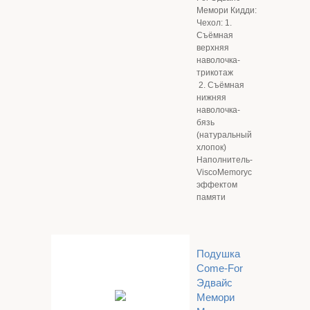
Мемори Кидди:
Чехол: 1.
Съёмная
верхняя
наволочка-
трикотаж
2. Съёмная
нижняя
наволочка-
бязь
(натуральный
хлопок)
Наполнитель-
ViscoMemoryс
эффектом
памяти
Подушка
Come-For
Эдвайс
Мемори