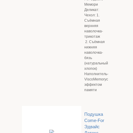
Мемори
Деликат:
Чехол: 1.
Съёмная
верхняя
наволочка-
трикотаж
2. Съёмная
нижняя
наволочка-
бязь
(натуральный
хлопок)
Наполнитель-
ViscoMemoryс
эффектом
памяти
Подушка
Come-For
Эдвайс
Латекс