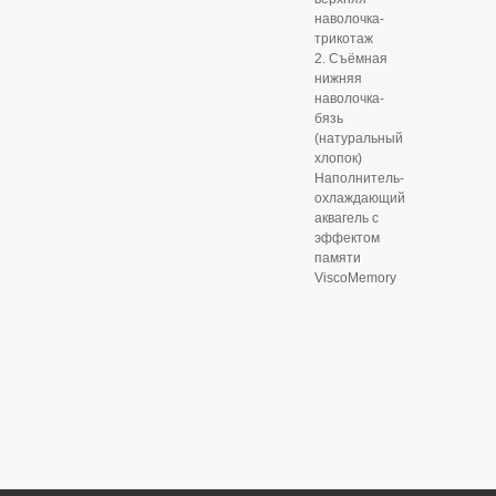
наволочка-
трикотаж
2. Съёмная
нижняя
наволочка-
бязь
(натуральный
хлопок)
Наполнитель-
охлаждающий
аквагель с
эффектом
памяти
ViscoMemory