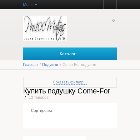
Меню
0
Каталог
Главная
/
Подушки
/
Come-For-подушки
Показать фильтр
Купить подушку Come-For
Цена
/
13 товаров
Сортировка
Производитель
Come-For
(13)