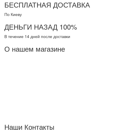
БЕСПЛАТНАЯ ДОСТАВКА
По Киеву
ДЕНЬГИ НАЗАД 100%
В течение 14 дней после доставки
О нашем магазине
Склад "pro100matras"
- это удобный Интернет магазин с низкими ценами на любой
вкус матрасов, матрасы цена на которые позволяет заботится
о своих посетителях, стремится создать великолепные
условия для шопинга. На профильном сайте вы найдете все,
что интересует. Матрасы представлены в широком спектре,
наши матрасы произведенны как в родной стране, так и
поступившие матрасы по импорту.
Наши Контакты