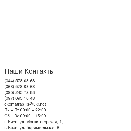
Склад "pro100matras"
- это удобный Интернет магазин с низкими ценами на любой
вкус матрасов, матрасы цена на которые позволяет заботится
о своих посетителях, стремится создать великолепные
условия для шопинга. На профильном сайте вы найдете все,
что интересует. Матрасы представлены в широком спектре,
наши матрасы произведенны как в родной стране, так и
поступившие матрасы по импорту.
Наши Контакты
(044) 578-03-63
(063) 578-03-63
(095) 245-72-88
(097) 095-10-48
ekomatras_is@ukr.net
Пн – Пт 09:00 – 22:00
Сб – Вс 09:00 – 15:00
г. Киев, ул. Магнитогорская, 1,
г. Киев, ул. Бориспольская 9