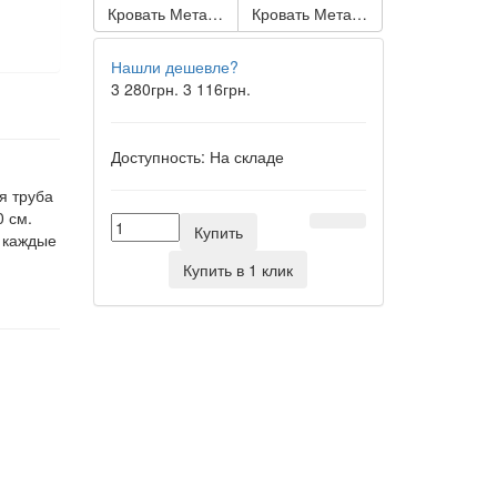
Кровать Метакам Жасмин
Кровать Метакам Дарина Люкс
Нашли дешевле?
3 280грн.
3 116грн.
Доступность:
На складе
я труба
 см.
Купить
а каждые
Купить в 1 клик