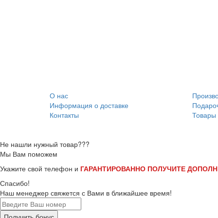
- это удобный Интернет магазин с низкими ценами 
любой вкус матрасов, матрасы цена на которые
позволяет заботится о своих посетителях, стремитс
создать великолепные условия для шопинга. На
профильном сайте вы найдете все, что интересует.
Матрасы представлены в широком спектре, наши
матрасы произведенны как в родной стране, так и
поступившие матрасы по импорту.
О нас
Произв
Информация о доставке
Подаро
Контакты
Товары 
Не нашли нужный товар???
Мы Вам поможем
Укажите свой телефон и
ГАРАНТИРОВАННО ПОЛУЧИТЕ ДОПОЛН
Спасибо!
Наш менеджер свяжется с Вами в ближайшее время!
Получить бонус