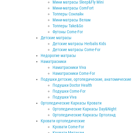
Мини матрасы Sleep&Fly Mini
Мини-матрасы ComFort
Топперы Сонлайн
Мини-матрасы Велам
Топперы Take&Go
Футоны Come-For
Детские матрасы
Детские матрасы Herbalis Kids
Детские матрасы Come-For
Недорогие матрасы
Наматрасники
Наматрасники Viva
Наматрасники Come-For
Подушки детские, ортопедические, анатомические
Подушки Doctor Health
Подушки Come-For
Подушки Viva
Ортопедические Каркасы Кровати
Ортопедические Каркасы Day&Night
Ортопедические Каркасы Ортолэнд
Кровати ортопедические
Кровати Come-For
Кровати Метакам