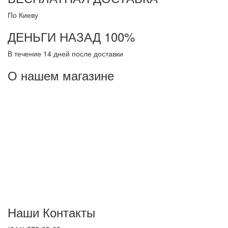
По Киеву
ДЕНЬГИ НАЗАД 100%
В течение 14 дней после доставки
О нашем магазине
Склад "pro100matras"
- это удобный Интернет магазин с низкими ценами на любой
вкус матрасов, матрасы цена на которые позволяет заботится
о своих посетителях, стремится создать великолепные
условия для шопинга. На профильном сайте вы найдете все,
что интересует. Матрасы представлены в широком спектре,
наши матрасы произведенны как в родной стране, так и
поступившие матрасы по импорту.
Наши Контакты